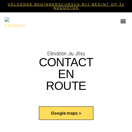
VOLGENDE BEGINNERSCURSUS BJJ BEGINT OP 31
AUGUSTUS
Beginnen met BJJ
Elevation Jiu Jitsu
CONTACT
EN
ROUTE
Google maps >