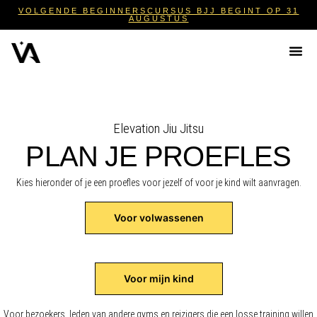
VOLGENDE BEGINNERSCURSUS BJJ BEGINT OP 31
AUGUSTUS
Beginnen met BJJ
Elevation Jiu Jitsu
PLAN JE PROEFLES​
Kies hieronder of je een proefles voor jezelf of voor je kind wilt aanvragen.
Voor volwassenen
Voor mijn kind
Voor bezoekers, leden van andere gyms en reizigers die een losse training willen